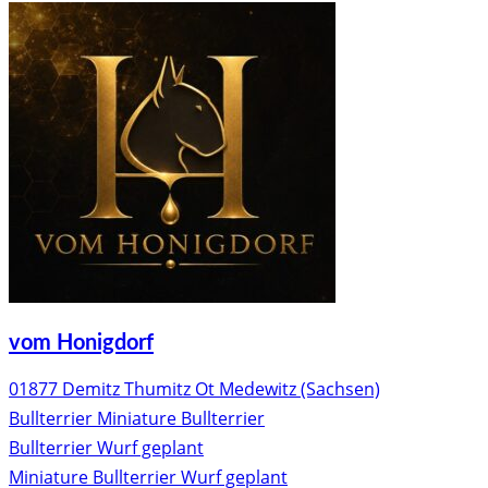
vom Honigdorf
01877 Demitz Thumitz Ot Medewitz (Sachsen)
Bullterrier
Miniature Bullterrier
Bullterrier Wurf geplant
Miniature Bullterrier Wurf geplant