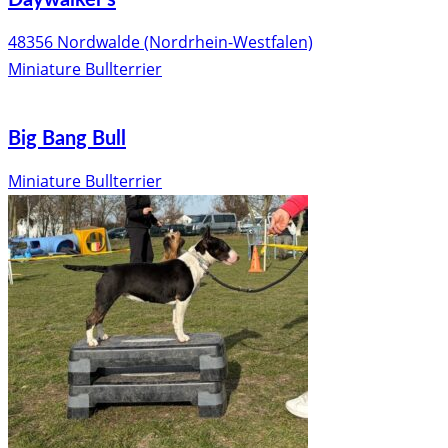
Daywalker‘s
48356 Nordwalde (Nordrhein-Westfalen)
Miniature Bullterrier
Big Bang Bull
Miniature Bullterrier