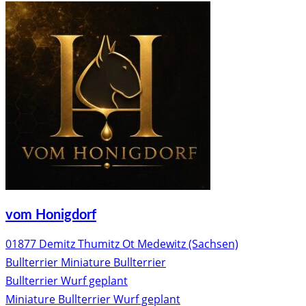
vom Honigdorf
01877 Demitz Thumitz Ot Medewitz (Sachsen)
Bullterrier
Miniature Bullterrier
Bullterrier Wurf geplant
Miniature Bullterrier Wurf geplant