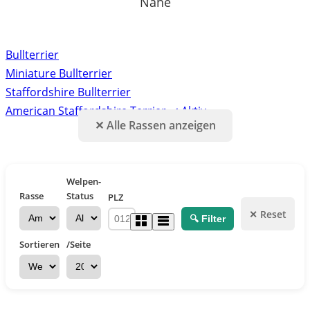
Nähe
Bullterrier
Miniature Bullterrier
Staffordshire Bullterrier
American Staffordshire Terrier
✓ Aktiv
✕ Alle Rassen anzeigen
Welpen-
Rasse
Status
PLZ
✕ Reset
🔍 Filter
Sortieren
/Seite