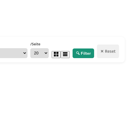
/Seite
✕ Reset
🔍 Filter