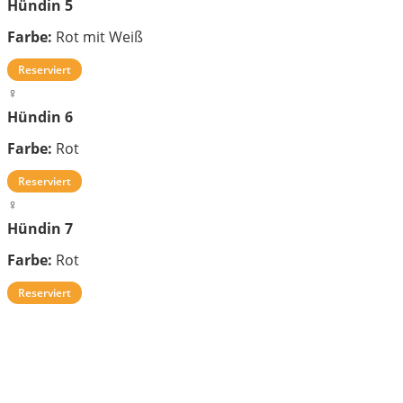
Hündin 5
Farbe:
Rot mit Weiß
Reserviert
♀
Hündin 6
Farbe:
Rot
Reserviert
♀
Hündin 7
Farbe:
Rot
Reserviert
Interesse?
Kontaktieren Sie den Züchter für weitere
Informationen