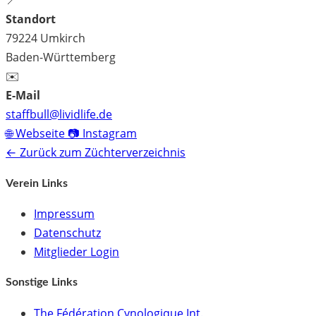
📍
Standort
79224 Umkirch
Baden-Württemberg
✉️
E-Mail
staffbull@lividlife.de
🌐 Webseite
📷 Instagram
← Zurück zum Züchterverzeichnis
Verein Links
Impressum
Datenschutz
Mitglieder Login
Sonstige Links
The Fédération Cynologique Int.