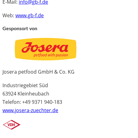
E-Mail:
info@gb-f.de
Web:
www.gb-f.de
Gesponsort von
Josera petfood GmbH & Co. KG
Industriegebiet Süd
63924 Kleinheubach
Telefon: +49 9371 940-183
www.josera-zuechter.de