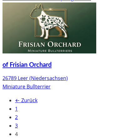
of Frisian Orchard
26789 Leer (Niedersachsen)
Miniature Bullterrier
← Zurück
1
2
3
4