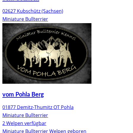
02627 Kubschütz (Sachsen)
Miniature Bullterrier
vom Pohla Berg
01877 Demitz-Thumitz OT Pohla
Miniature Bullterrier
2 Welpen verfügbar
Miniature Bullterrier Welpen geboren